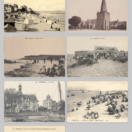
Port-Louis – Chapelle Saint-
Pierre
Port-Louis – Le casino
Larmor – Eglise Notre Dame de
Larmor – La plage
Larmor
Larmor – Le fort de Loqueltas
Kernével – Le fort