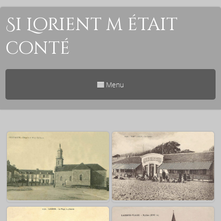
Si Lorient m était
conté
Menu