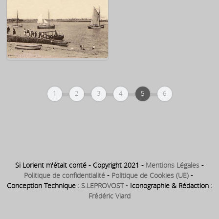
Kernével – Les villas
Kernével – La plage
1
2
3
4
5
6
Kernével – Le quai (la cale)
Si Lorient m'était conté - Copyright 2021 -
Mentions Légales
-
Politique de confidentialité
-
Politique de Cookies (UE)
-
Conception Technique :
S.LEPROVOST
- Iconographie & Rédaction :
Frédéric Viard