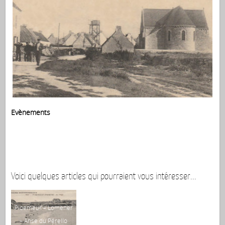
Evènements
Voici quelques articles qui pourraient vous intéresser...
Ploemeur – Lomener
Po
– Anse du Pérello