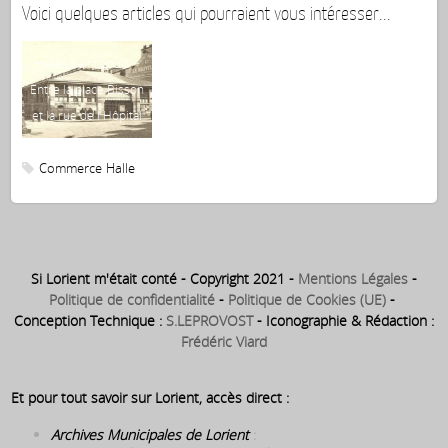
Voici quelques articles qui pourraient vous intéresser...
Halle a
Halles Saint Louis ~
angle
Entre la place Bisson
Bisson
et la rue de l Hôpital
Trav
desso
Commerce
Halle
Mu
Si Lorient m'était conté - Copyright 2021 -
Mentions Légales
-
Politique de confidentialité
-
Politique de Cookies (UE)
-
Conception Technique :
S.LEPROVOST
- Iconographie & Rédaction :
Frédéric Viard
Et pour tout savoir sur Lorient, accès direct :
Archives Municipales de Lorient
: