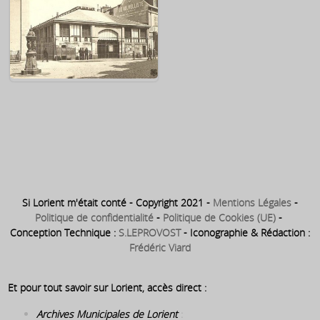
place Bisson et de la rue
Traversière (au dessous du
Halle des Mareyeurs
Musée Municipal)
Halles Saint Louis ~ Entre la
place Bisson et la rue de l
Hôpital
Si Lorient m'était conté - Copyright 2021 -
Mentions Légales
-
Politique de confidentialité
-
Politique de Cookies (UE)
-
Conception Technique :
S.LEPROVOST
- Iconographie & Rédaction :
Frédéric Viard
Et pour tout savoir sur Lorient, accès direct :
Archives Municipales de Lorient
: