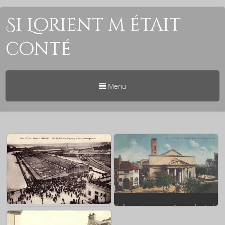
Si Lorient m était
conté
Menu
Halle au beurre ~ A l angle de la