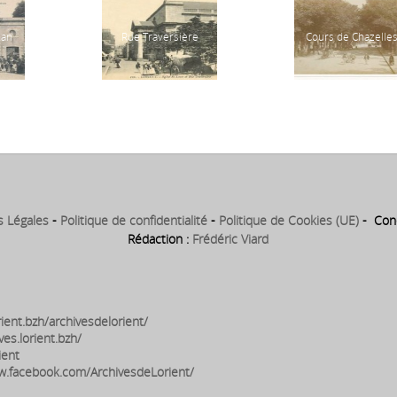
han
Rue Traversière
Cours de Chazelle
s Légales
-
Politique de confidentialité
-
Politique de Cookies (UE)
- Conc
Rédaction :
Frédéric Viard
ient.bzh/archivesdelorient/
ves.lorient.bzh/
ient
w.facebook.com/ArchivesdeLorient/