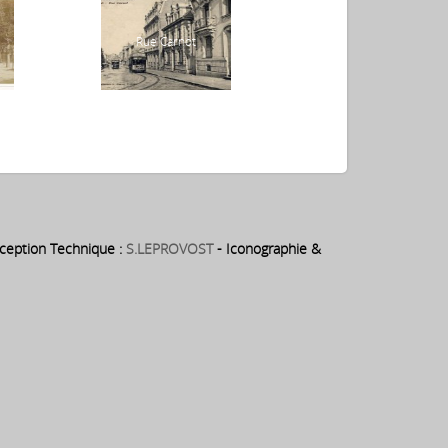
Boulevard de l
s
Rue Carnot
Estacade
eption Technique :
S.LEPROVOST
- Iconographie &