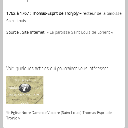
1762 à 1767 : Thomas-Esprit de Tronjoly –
recteur de la paroisse
Saint-Louis
Source : Site Internet »
La paroisse Saint Louis de Lorient
«
Voici quelques articles qui pourraient vous intéresser...
1931 à 1945 ⇒
18
Adolphe Corric – curé
de la paroisse Saint-
pat
Louis
Eglise Notre Dame de Victoire (Saint Louis)
Thomas-Esprit de
of
Tronjoly