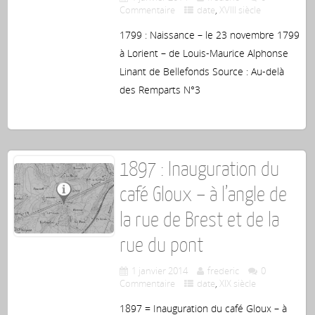
Commentaire
date
,
XVIII siècle
1799 : Naissance – le 23 novembre 1799
à Lorient – de Louis-Maurice Alphonse
Linant de Bellefonds Source : Au-delà
des Remparts N°3
1897 : Inauguration du
café Gloux – à l’angle de
la rue de Brest et de la
rue du pont
1 janvier 2014
frederic
0
Commentaire
date
,
XIX siècle
1897 = Inauguration du café Gloux – à