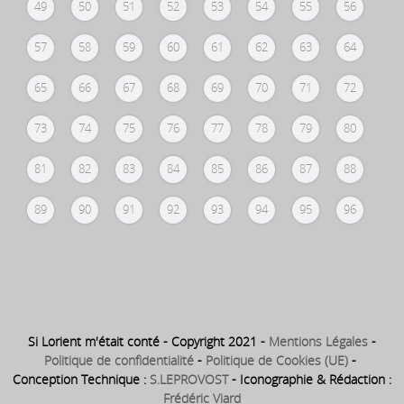
49
50
51
52
53
54
55
56
57
58
59
60
61
62
63
64
65
66
67
68
69
70
71
72
73
74
75
76
77
78
79
80
81
82
83
84
85
86
87
88
89
90
91
92
93
94
95
96
Si Lorient m'était conté - Copyright 2021 -
Mentions Légales
-
Politique de confidentialité
-
Politique de Cookies (UE)
-
Conception Technique :
S.LEPROVOST
- Iconographie & Rédaction :
Frédéric Viard