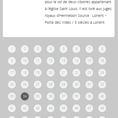
pour le vol de deux ciboires appartenant
à l’église Saint Louis. Il est livré aux juges
royaux d’Hennebon Source : Lorient –
Porte des Indes / 3 siècles à Lorient
1
2
3
4
5
6
7
8
9
10
11
12
13
14
15
16
17
18
19
20
21
22
23
24
25
26
27
28
29
30
31
32
33
34
35
36
37
38
39
40
41
42
43
44
45
46
47
48