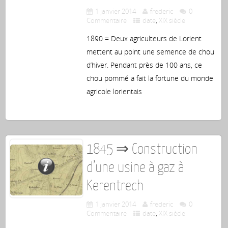
1 janvier 2014
frederic
0
Commentaire
date
,
XIX siècle
1890 = Deux agriculteurs de Lorient
mettent au point une semence de chou
d’hiver. Pendant près de 100 ans, ce
chou pommé a fait la fortune du monde
agricole lorientais
1845 ⇒ Construction
d’une usine à gaz à
Kerentrech
1 janvier 2014
frederic
0
Commentaire
date
,
XIX siècle