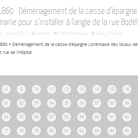
1860 : Déménagement de la caisse d’épargne 
mairie pour s’installer à l’angle de la rue Bodél
1 janvier 2014
frederic
0 Commentaire
date
,
XIX siècle
860 = Déménagement de la caisse d’épargne Lorientaise des locaux de la 
t rue de l’Hôpital
8
9
10
11
12
13
14
15
16
31
32
33
34
35
36
37
38
39
54
55
56
57
58
59
60
61
62
77
78
79
80
81
82
83
84
85