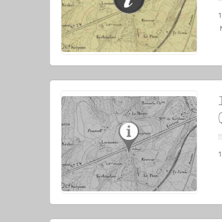
1
h
1