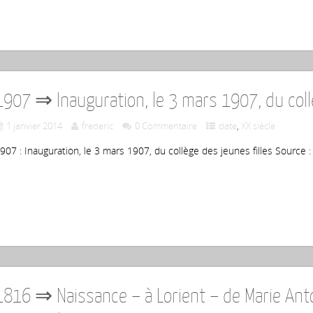
1907 ⇒ Inauguration, le 3 mars 1907, du collè
1 janvier 2014
frederic
0 Commentaire
date
,
XX siècle
907 : Inauguration, le 3 mars 1907, du collège des jeunes filles Source
1816 ⇒ Naissance – à Lorient – de Marie Antoi