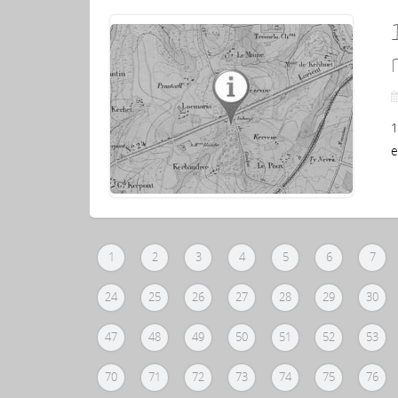
1
e
1
2
3
4
5
6
7
24
25
26
27
28
29
30
47
48
49
50
51
52
53
70
71
72
73
74
75
76