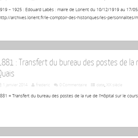
919 – 1925 : Edouard Labès : maire de Lorient du 10/12/1919 au 17/05/
ttp://archives.lorient.fr/le-comptoir-des-historiques/les-personnalites/m
1881 : Transfert du bureau des postes de la r
Quais
1 janvier 2014
frederic
0 Commentaire
date
,
XIX siècle
881 = Transfert du bureau des postes de la rue de l’Hôpital sur le cour