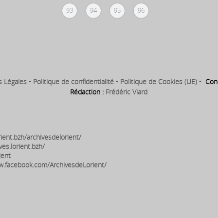
93
94
95
96
s Légales
-
Politique de confidentialité
-
Politique de Cookies (UE)
- Conc
Rédaction :
Frédéric Viard
ient.bzh/archivesdelorient/
ves.lorient.bzh/
ient
w.facebook.com/ArchivesdeLorient/