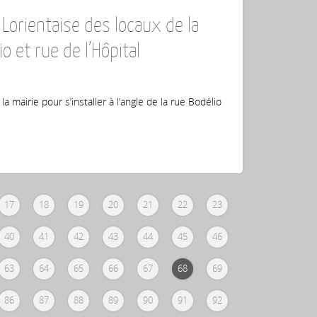
Lorientaise des locaux de la
io et rue de l’Hôpital
mairie pour s’installer à l’angle de la rue Bodélio
17
18
19
20
21
22
23
40
41
42
43
44
45
46
63
64
65
66
67
68
69
86
87
88
89
90
91
92