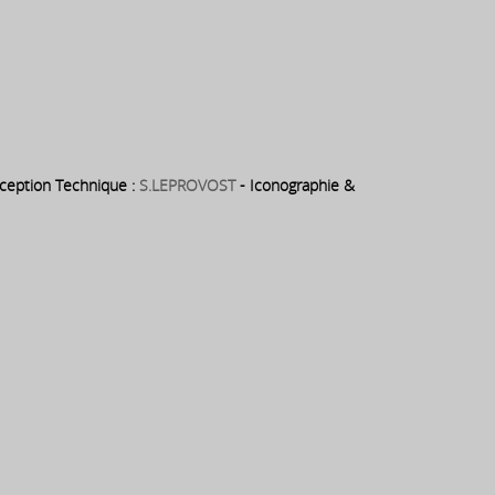
eption Technique :
S.LEPROVOST
- Iconographie &