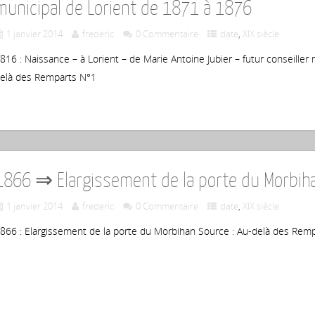
municipal de Lorient de 1871 à 1876
1 janvier 2014
frederic
0 Commentaire
date
,
XIX siècle
816 : Naissance – à Lorient – de Marie Antoine Jubier – futur conseiller
elà des Remparts N°1
1866 ⇒ Elargissement de la porte du Morbih
1 janvier 2014
frederic
0 Commentaire
date
,
XIX siècle
866 : Elargissement de la porte du Morbihan Source : Au-delà des Rem