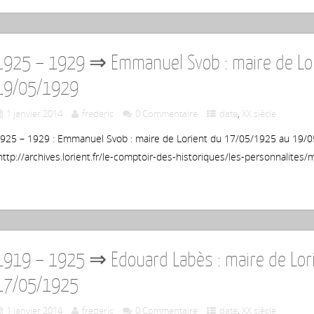
1925 – 1929 ⇒ Emmanuel Svob : maire de Lo
19/05/1929
1 janvier 2014
frederic
0 Commentaire
date
,
XX siècle
925 – 1929 : Emmanuel Svob : maire de Lorient du 17/05/1925 au 19/05
ttp://archives.lorient.fr/le-comptoir-des-historiques/les-personnalites/m
1919 – 1925 ⇒ Edouard Labès : maire de Lor
17/05/1925
1 janvier 2014
frederic
0 Commentaire
date
,
XX siècle