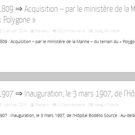
1809 ⇒ Acquisition – par le ministère de la M
« Polygone »
1 janvier 2014
frederic
0 Commentaire
date
,
XIX siècle
809 : Acquisition – par le ministère de la Marine – du terrain du « Pol
1907 ⇒ Inauguration, le 3 mars 1907, de l’Hôp
1 janvier 2014
frederic
0 Commentaire
date
,
XX siècle
907 : Inauguration, le 3 mars 1907, de l’Hôpital Bodélio Source : Au-de