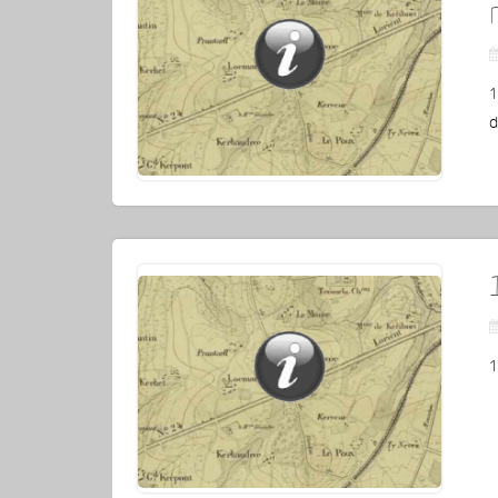
1
d
1