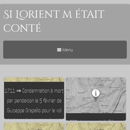
Si Lorient m était
conté
Menu
1711 ⇒ Condamnation à mort
par pendaison le 5 février de
Giuseppe Grapallo pour le vol
de deux ciboires,dans la nuit
1777 : Le cours de la Bôve est