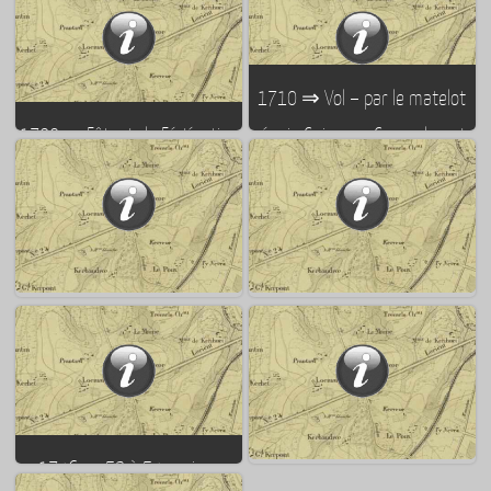
du 19 au 20 octobre 1710,
remodelé suivants les plans de
appartenant à l’église Saint
1774 de l’ingénieur Jean
Louis
Detaille
1710 ⇒ Vol – par le matelot
1790 ⇒ Fête de la Fédération
génois Guiseppe Grappalo – de
– le 14 juillet 1790 – sur la
deux ciboires dans l’église
place de la Fédération (place
Saint Louis dans la nuit du 19
Alsace-Lorraine)
au 20 octobre
1781 ⇒ Naissance – le 28
août 1781 à Lorient – de
1757 ⇒ Création de l’allée de
Théodore Deloffre
Merville
1746 ⇒ 52 à 54 navires