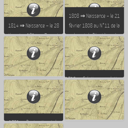
1849 à 1881 ⇒ Joseph Charil
1937 : Construction de la gare
– curé de la paroisse Saint-
routière de Lorient – sur la
1808 ⇒ Naissance – le 21
Louis
butte des remparts
1814 ⇒ Naissance – le 28
février 1808 au N°11 de la
décembre 1814 au 7 rue du
place de la République à
Port à Lorient – du philosophe
Lorient – de Frédéric Cournet –
et homme politique Jules
futur officier de réserve et
Simon
homme politique
1710 ⇒ Création – par lettres
1925 ⇒ Remplacement des
patentes royales en
ormes du cours de Chazelles
septembre 1710 – du marché
par des platanes
hebdomadaire – fixé le lundi
1751 ⇒ Destruction de la