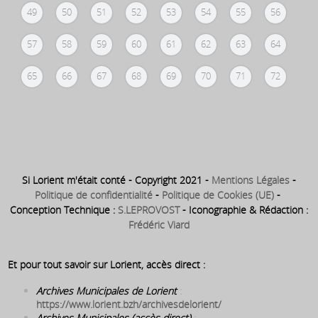
49
50
51
52
53
54
55
56
57
58
59
60
61
62
63
64
65
66
67
68
69
70
71
72
Si Lorient m'était conté - Copyright 2021 -
Mentions Légales
-
Politique de confidentialité
-
Politique de Cookies (UE)
-
Conception Technique :
S.LEPROVOST
- Iconographie & Rédaction :
Frédéric Viard
Et pour tout savoir sur Lorient, accès direct :
Archives Municipales de Lorient
:
https://www.lorient.bzh/archivesdelorient/
Archives Municipales (accès direct)
: