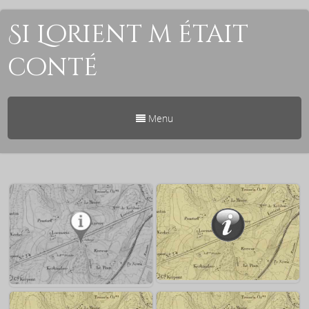
Si Lorient m était
conté
Menu