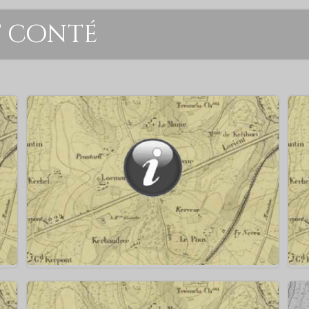
t conté
tre