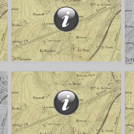
mbre
1781 ⇒ Naissance – le 28 août 1781 à Lorient – de
Théodore Deloffre
ent
69
1746 ⇒ 52 à 54 navires anglais – le 30 septembre
1746 – jettent l’encre à proximité de Lorient
188