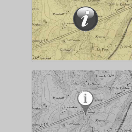
Dame de Bonne Nouvelle à Kérentrech, le 7 septe
1849
1669 ⇒ Le premier navire à être construit à Lori
est le « Saint Paul » ; qui appareille le 10 avril 16
pour les Indes