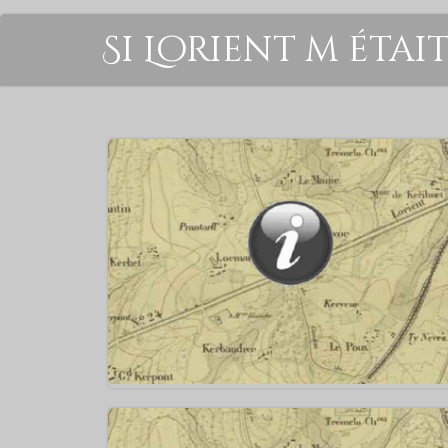
Si Lorient m étai
1849 ⇒ Pose de la première pierre de l’église No