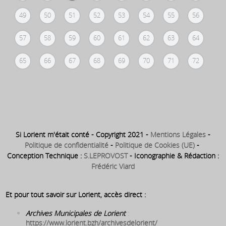
49
50
51
52
53
54
55
56
57
58
59
60
61
62
63
64
65
66
67
68
69
70
71
72
Si Lorient m'était conté - Copyright 2021 -
Mentions Légales
-
Politique de confidentialité
-
Politique de Cookies (UE)
-
Conception Technique :
S.LEPROVOST
- Iconographie & Rédaction :
Frédéric Viard
Et pour tout savoir sur Lorient, accès direct :
Archives Municipales de Lorient
:
https://www.lorient.bzh/archivesdelorient/