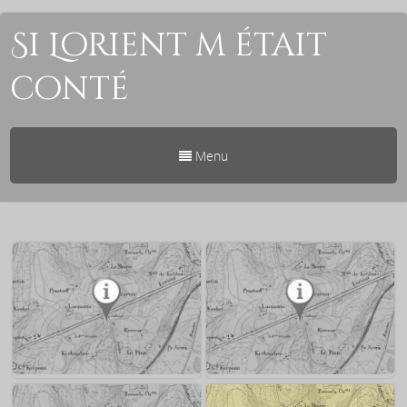
Si Lorient m était
conté
Menu