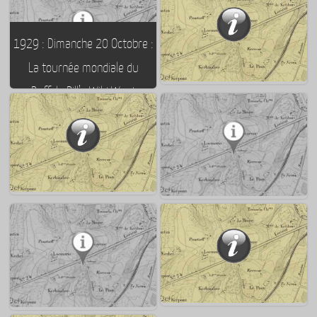
1911 : Construction du
troisième réseau de
1919 : Construction du
1929 : Dimanche 20 Octobre :
canalisation d’eau
troisième bassin de carénage
La tournée mondiale du
« Buffalo Bill’s Wild West »
1762 – 1774 ⇒ Jean-Michel
passe par Lorient pour la
Ferrand : maire de Lorient du
seconde fois ; mais sans
09/07/1762 au 07/03/1774
Buffalo Bill – décédé en 1917
1884 – 1886 ⇒ Eugène
Charles : maire de Lorient du
1798 : Naissance à Lorient de
18/05/1884 au 28/03/1886
l’actrice Marie Dorval