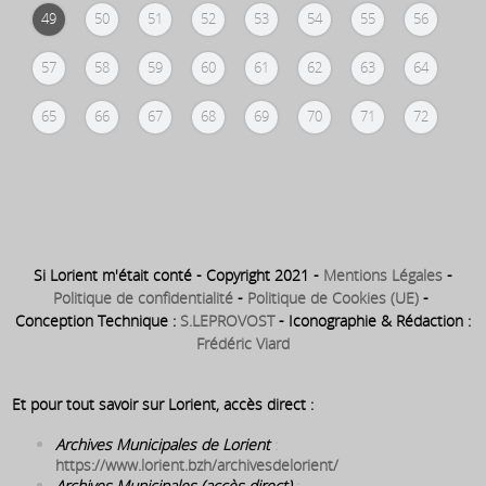
49
50
51
52
53
54
55
56
57
58
59
60
61
62
63
64
65
66
67
68
69
70
71
72
Si Lorient m'était conté - Copyright 2021 -
Mentions Légales
-
Politique de confidentialité
-
Politique de Cookies (UE)
-
Conception Technique :
S.LEPROVOST
- Iconographie & Rédaction :
Frédéric Viard
Et pour tout savoir sur Lorient, accès direct :
Archives Municipales de Lorient
:
https://www.lorient.bzh/archivesdelorient/
Archives Municipales (accès direct)
: