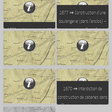
Antoine Renaud : maire de
1892 ⇒ La fontaine Sainte-
Lorient du 26/04/1794 au
Brigitte est murée pour cause
1677 ⇒ Construction d’une
04/05/1794
de choléra
boulangerie (dans l’enclos) –
1783 ⇒ Naissance – le 12
sur demande de David Grenier
septembre 1783 à Lorient –
de Cauville, directeur de la
de François Mazois – futur
Compagnie des Indes
architecte et archéologue
Orientales
1833 ⇒ Construction du
1719 ⇒ Fin de construction de
1670 ⇒ Interdiction de
bassin de radoub N°1
la première église Saint Louis
construction de cabanes dans
l’Enclos servant à loger les