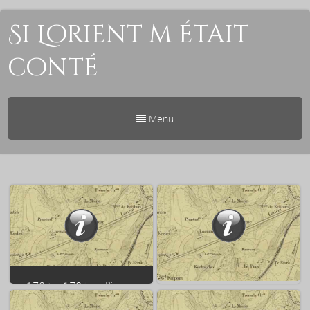
Si Lorient m était
conté
Menu
1794 – 1794 ⇒ Pierre-